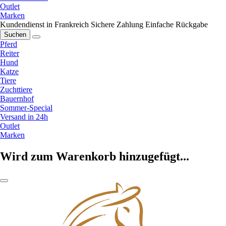
Outlet
Marken
Kundendienst in Frankreich
Sichere Zahlung
Einfache Rückgabe
Suchen
Pferd
Reiter
Hund
Katze
Tiere
Zuchttiere
Bauernhof
Sommer-Special
Versand in 24h
Outlet
Marken
Wird zum Warenkorb hinzugefügt...