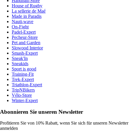
Handball-Store
House of Rugby
La sellerie de Maé
Made in Paradis
Nauti-wave
On-Fight
Padel-Expert
Pecheur-Store
Pet and Garden
Slowood Interior
Smash-Expert
Sneak'In
Sneakids
Sport is good
Training-Fit
Trek-Expert
Triathlon-Expert
TripNBikers
Vélo-Store
Winter-Expert
Abonnieren Sie unseren Newsletter
Profitieren Sie von 10% Rabatt, wenn Sie sich für unseren Newsletter
anmelden