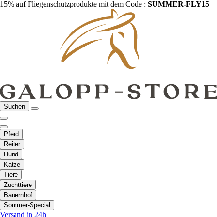
15% auf Fliegenschutzprodukte mit dem Code :
SUMMER-FLY15
Suchen
Pferd
Reiter
Hund
Katze
Tiere
Zuchttiere
Bauernhof
Sommer-Special
Versand in 24h