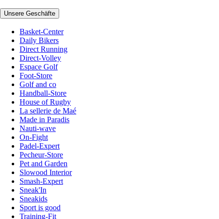
Unsere Geschäfte
Basket-Center
Daily Bikers
Direct Running
Direct-Volley
Espace Golf
Foot-Store
Golf and co
Handball-Store
House of Rugby
La sellerie de Maé
Made in Paradis
Nauti-wave
On-Fight
Padel-Expert
Pecheur-Store
Pet and Garden
Slowood Interior
Smash-Expert
Sneak'In
Sneakids
Sport is good
Training-Fit