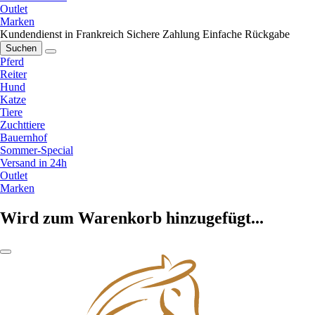
Outlet
Marken
Kundendienst in Frankreich
Sichere Zahlung
Einfache Rückgabe
Suchen
Pferd
Reiter
Hund
Katze
Tiere
Zuchttiere
Bauernhof
Sommer-Special
Versand in 24h
Outlet
Marken
Wird zum Warenkorb hinzugefügt...