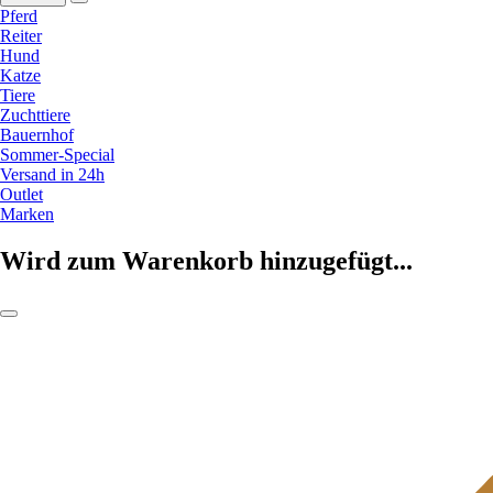
Pferd
Reiter
Hund
Katze
Tiere
Zuchttiere
Bauernhof
Sommer-Special
Versand in 24h
Outlet
Marken
Wird zum Warenkorb hinzugefügt...