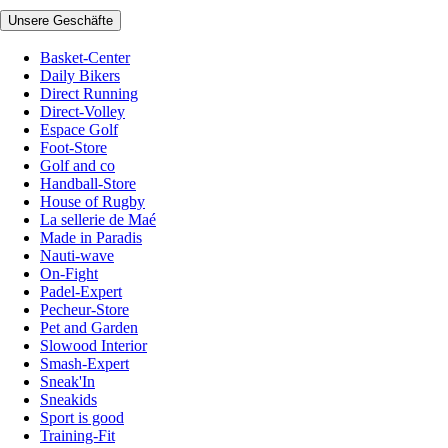
Unsere Geschäfte
Basket-Center
Daily Bikers
Direct Running
Direct-Volley
Espace Golf
Foot-Store
Golf and co
Handball-Store
House of Rugby
La sellerie de Maé
Made in Paradis
Nauti-wave
On-Fight
Padel-Expert
Pecheur-Store
Pet and Garden
Slowood Interior
Smash-Expert
Sneak'In
Sneakids
Sport is good
Training-Fit