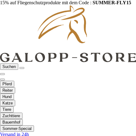
15% auf Fliegenschutzprodukte mit dem Code :
SUMMER-FLY15
Suchen
Pferd
Reiter
Hund
Katze
Tiere
Zuchttiere
Bauernhof
Sommer-Special
Versand in 24h