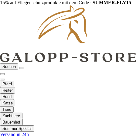
15% auf Fliegenschutzprodukte mit dem Code :
SUMMER-FLY15
Suchen
Pferd
Reiter
Hund
Katze
Tiere
Zuchttiere
Bauernhof
Sommer-Special
Versand in 24h