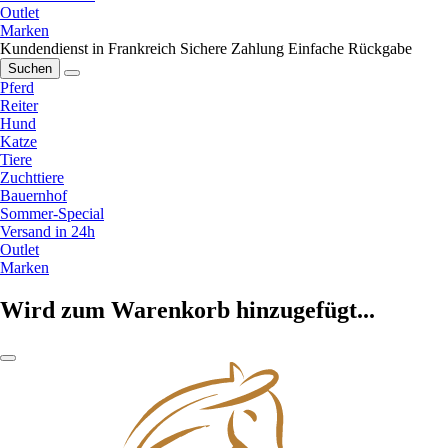
Outlet
Marken
Kundendienst in Frankreich
Sichere Zahlung
Einfache Rückgabe
Suchen
Pferd
Reiter
Hund
Katze
Tiere
Zuchttiere
Bauernhof
Sommer-Special
Versand in 24h
Outlet
Marken
Wird zum Warenkorb hinzugefügt...