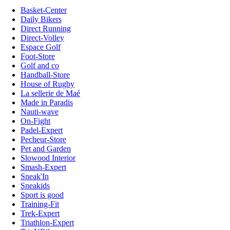
Basket-Center
Daily Bikers
Direct Running
Direct-Volley
Espace Golf
Foot-Store
Golf and co
Handball-Store
House of Rugby
La sellerie de Maé
Made in Paradis
Nauti-wave
On-Fight
Padel-Expert
Pecheur-Store
Pet and Garden
Slowood Interior
Smash-Expert
Sneak'In
Sneakids
Sport is good
Training-Fit
Trek-Expert
Triathlon-Expert