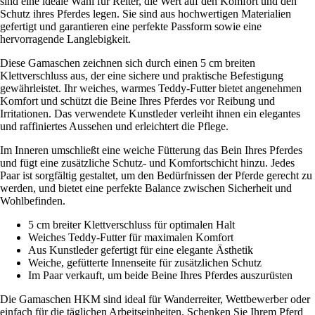
sind eine ideale Wahl für Reiter, die Wert auf den Komfort und den
Schutz ihres Pferdes legen. Sie sind aus hochwertigen Materialien
gefertigt und garantieren eine perfekte Passform sowie eine
hervorragende Langlebigkeit.
Diese Gamaschen zeichnen sich durch einen 5 cm breiten
Klettverschluss aus, der eine sichere und praktische Befestigung
gewährleistet. Ihr weiches, warmes Teddy-Futter bietet angenehmen
Komfort und schützt die Beine Ihres Pferdes vor Reibung und
Irritationen. Das verwendete Kunstleder verleiht ihnen ein elegantes
und raffiniertes Aussehen und erleichtert die Pflege.
Im Inneren umschließt eine weiche Fütterung das Bein Ihres Pferdes
und fügt eine zusätzliche Schutz- und Komfortschicht hinzu. Jedes
Paar ist sorgfältig gestaltet, um den Bedürfnissen der Pferde gerecht zu
werden, und bietet eine perfekte Balance zwischen Sicherheit und
Wohlbefinden.
5 cm breiter Klettverschluss für optimalen Halt
Weiches Teddy-Futter für maximalen Komfort
Aus Kunstleder gefertigt für eine elegante Ästhetik
Weiche, gefütterte Innenseite für zusätzlichen Schutz
Im Paar verkauft, um beide Beine Ihres Pferdes auszurüsten
Die Gamaschen HKM sind ideal für Wanderreiter, Wettbewerber oder
einfach für die täglichen Arbeitseinheiten. Schenken Sie Ihrem Pferd