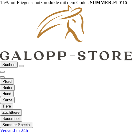
15% auf Fliegenschutzprodukte mit dem Code :
SUMMER-FLY15
Suchen
Pferd
Reiter
Hund
Katze
Tiere
Zuchttiere
Bauernhof
Sommer-Special
Versand in 24h