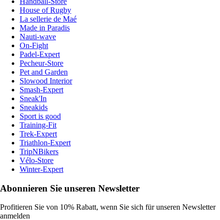
Handball-Store
House of Rugby
La sellerie de Maé
Made in Paradis
Nauti-wave
On-Fight
Padel-Expert
Pecheur-Store
Pet and Garden
Slowood Interior
Smash-Expert
Sneak'In
Sneakids
Sport is good
Training-Fit
Trek-Expert
Triathlon-Expert
TripNBikers
Vélo-Store
Winter-Expert
Abonnieren Sie unseren Newsletter
Profitieren Sie von 10% Rabatt, wenn Sie sich für unseren Newsletter
anmelden