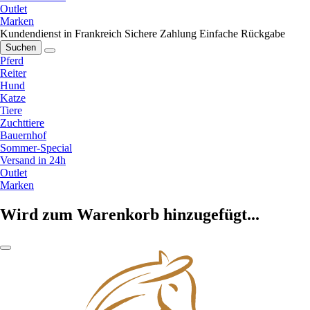
Outlet
Marken
Kundendienst in Frankreich
Sichere Zahlung
Einfache Rückgabe
Suchen
Pferd
Reiter
Hund
Katze
Tiere
Zuchttiere
Bauernhof
Sommer-Special
Versand in 24h
Outlet
Marken
Wird zum Warenkorb hinzugefügt...