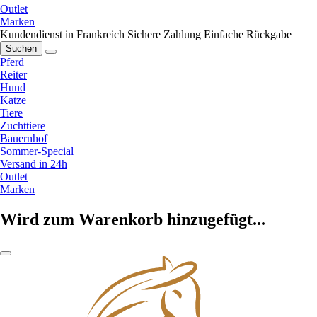
Outlet
Marken
Kundendienst in Frankreich
Sichere Zahlung
Einfache Rückgabe
Suchen
Pferd
Reiter
Hund
Katze
Tiere
Zuchttiere
Bauernhof
Sommer-Special
Versand in 24h
Outlet
Marken
Wird zum Warenkorb hinzugefügt...