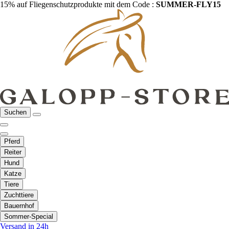
15% auf Fliegenschutzprodukte mit dem Code :
SUMMER-FLY15
Suchen
Pferd
Reiter
Hund
Katze
Tiere
Zuchttiere
Bauernhof
Sommer-Special
Versand in 24h