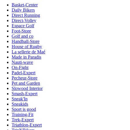
Basket-Center
Daily Bikers
Direct Running
Direct-Volley
Espace Golf
Foot-Store
Golf and co
Handball-Store
House of Rugby
La sellerie de Maé
Made in Paradis
Nauti-wave
On-Fight
Padel-Expert
Pecheur-Store
Pet and Garden
Slowood Interior
Smash-Expert
Sneak'In
Sneakids
Sport is good
Training-Fit
Trek-Expert
Triathlon-Expert