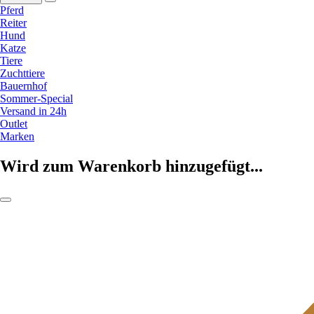
Pferd
Reiter
Hund
Katze
Tiere
Zuchttiere
Bauernhof
Sommer-Special
Versand in 24h
Outlet
Marken
Wird zum Warenkorb hinzugefügt...