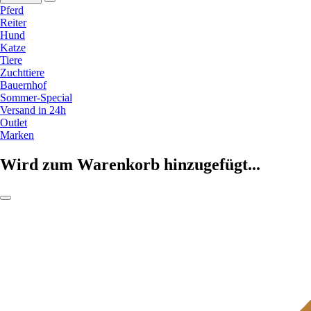
Pferd
Reiter
Hund
Katze
Tiere
Zuchttiere
Bauernhof
Sommer-Special
Versand in 24h
Outlet
Marken
Wird zum Warenkorb hinzugefügt...