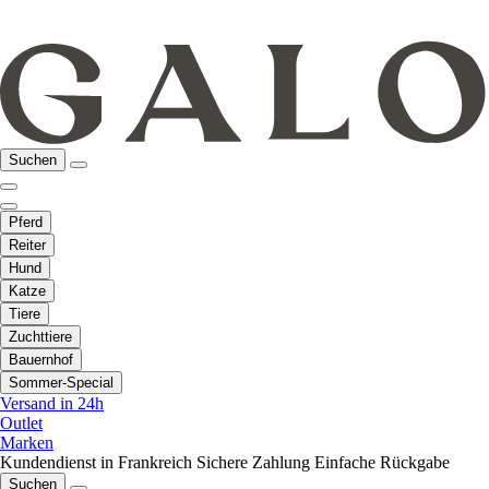
Suchen
Pferd
Reiter
Hund
Katze
Tiere
Zuchttiere
Bauernhof
Sommer-Special
Versand in 24h
Outlet
Marken
Kundendienst in Frankreich
Sichere Zahlung
Einfache Rückgabe
Suchen