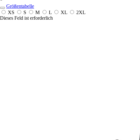
*
Größentabelle
XS
S
M
L
XL
2XL
Dieses Feld ist erforderlich