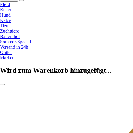
Pferd
Reiter
Hund
Katze
Tiere
Zuchttiere
Bauernhof
Sommer-Special
Versand in 24h
Outlet
Marken
Wird zum Warenkorb hinzugefügt...