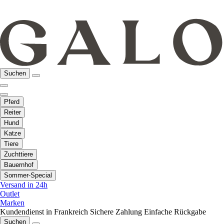
Suchen
Pferd
Reiter
Hund
Katze
Tiere
Zuchttiere
Bauernhof
Sommer-Special
Versand in 24h
Outlet
Marken
Kundendienst in Frankreich
Sichere Zahlung
Einfache Rückgabe
Suchen