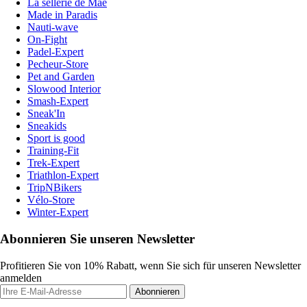
La sellerie de Maé
Made in Paradis
Nauti-wave
On-Fight
Padel-Expert
Pecheur-Store
Pet and Garden
Slowood Interior
Smash-Expert
Sneak'In
Sneakids
Sport is good
Training-Fit
Trek-Expert
Triathlon-Expert
TripNBikers
Vélo-Store
Winter-Expert
Abonnieren Sie unseren Newsletter
Profitieren Sie von 10% Rabatt, wenn Sie sich für unseren Newsletter
anmelden
Abonnieren