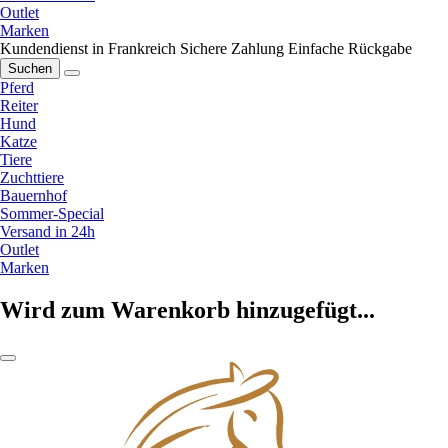
Outlet
Marken
Kundendienst in Frankreich
Sichere Zahlung
Einfache Rückgabe
Suchen
Pferd
Reiter
Hund
Katze
Tiere
Zuchttiere
Bauernhof
Sommer-Special
Versand in 24h
Outlet
Marken
Wird zum Warenkorb hinzugefügt...