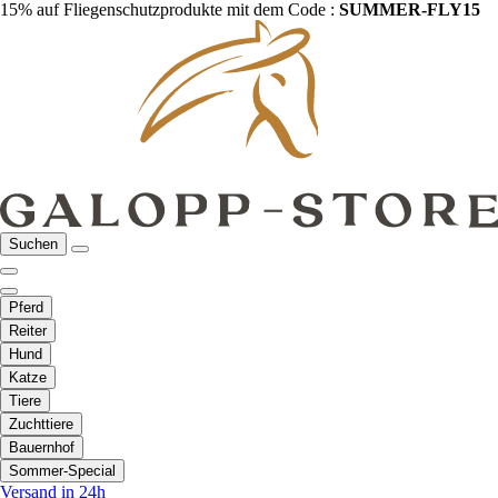
15% auf Fliegenschutzprodukte mit dem Code :
SUMMER-FLY15
Suchen
Pferd
Reiter
Hund
Katze
Tiere
Zuchttiere
Bauernhof
Sommer-Special
Versand in 24h