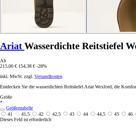
Ariat
Wasserdichte Reitstiefel 
Ab
215,00 €
154,38 €
-28%
inkl. MwSt. zzgl.
Versandkosten
Entdecken Sie die wasserdichten Reitstiefel Ariat Wexford, die Komfor
Größe
*
Größentabelle
41
41,5
42
42,5
43
44
44,5
45
46
Dieses Feld ist erforderlich