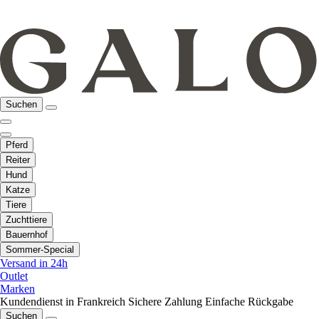
Suchen
Pferd
Reiter
Hund
Katze
Tiere
Zuchttiere
Bauernhof
Sommer-Special
Versand in 24h
Outlet
Marken
Kundendienst in Frankreich
Sichere Zahlung
Einfache Rückgabe
Suchen