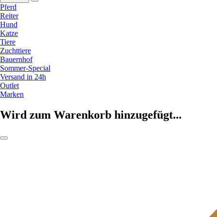
Pferd
Reiter
Hund
Katze
Tiere
Zuchttiere
Bauernhof
Sommer-Special
Versand in 24h
Outlet
Marken
Wird zum Warenkorb hinzugefügt...