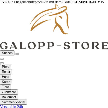
15% auf Fliegenschutzprodukte mit dem Code :
SUMMER-FLY15
Suchen
Pferd
Reiter
Hund
Katze
Tiere
Zuchttiere
Bauernhof
Sommer-Special
Versand in 24h