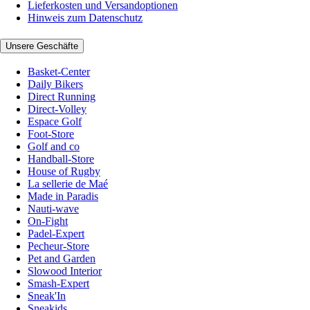
Lieferkosten und Versandoptionen
Hinweis zum Datenschutz
Unsere Geschäfte
Basket-Center
Daily Bikers
Direct Running
Direct-Volley
Espace Golf
Foot-Store
Golf and co
Handball-Store
House of Rugby
La sellerie de Maé
Made in Paradis
Nauti-wave
On-Fight
Padel-Expert
Pecheur-Store
Pet and Garden
Slowood Interior
Smash-Expert
Sneak'In
Sneakids