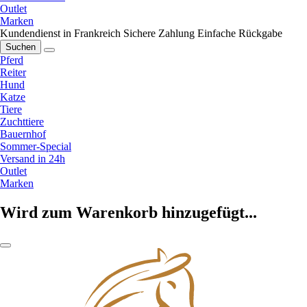
Outlet
Marken
Kundendienst in Frankreich
Sichere Zahlung
Einfache Rückgabe
Suchen
Pferd
Reiter
Hund
Katze
Tiere
Zuchttiere
Bauernhof
Sommer-Special
Versand in 24h
Outlet
Marken
Wird zum Warenkorb hinzugefügt...