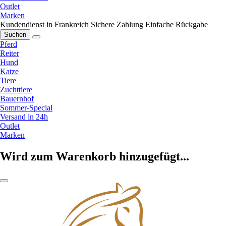
Outlet
Marken
Kundendienst in Frankreich
Sichere Zahlung
Einfache Rückgabe
Suchen
Pferd
Reiter
Hund
Katze
Tiere
Zuchttiere
Bauernhof
Sommer-Special
Versand in 24h
Outlet
Marken
Wird zum Warenkorb hinzugefügt...