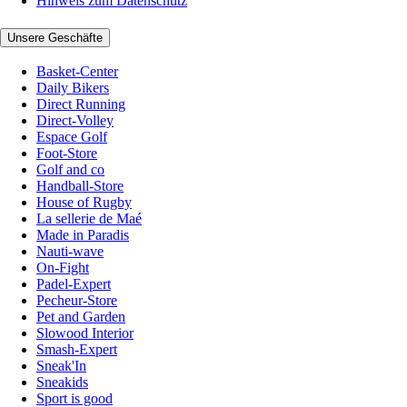
Hinweis zum Datenschutz
Unsere Geschäfte
Basket-Center
Daily Bikers
Direct Running
Direct-Volley
Espace Golf
Foot-Store
Golf and co
Handball-Store
House of Rugby
La sellerie de Maé
Made in Paradis
Nauti-wave
On-Fight
Padel-Expert
Pecheur-Store
Pet and Garden
Slowood Interior
Smash-Expert
Sneak'In
Sneakids
Sport is good