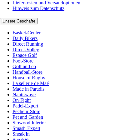
Lieferkosten und Versandoptionen
Hinweis zum Datenschutz
Unsere Geschäfte
Basket-Center
Daily Bikers
Direct Running
Direct-Volley
Espace Golf
Foot-Store
Golf and co
Handball-Store
House of Rugby
La sellerie de Maé
Made in Paradis
Nauti-wave
On-Fight
Padel-Expert
Pecheur-Store
Pet and Garden
Slowood Interior
Smash-Expert
Sneak'In
Sneakids