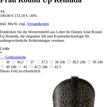
Ab
190,00 €
133,18 €
-30%
inkl. MwSt. zzgl.
Versandkosten
Entdecken Sie die Westernstiefel aus Leder für Damen Ariat Round
Up Remuda, die eleganten Stil und Komforttechnologie für
außergewöhnliche Reitleistungen vereinen.
Größe
*
Größentabelle
36
36,5
37
37,5
38
24h
38,5
24h
39
24h
40
24h
41
41,5
24h
42,5
Dieses Feld ist erforderlich