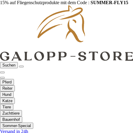
15% auf Fliegenschutzprodukte mit dem Code :
SUMMER-FLY15
Suchen
Pferd
Reiter
Hund
Katze
Tiere
Zuchttiere
Bauernhof
Sommer-Special
Versand in 24h