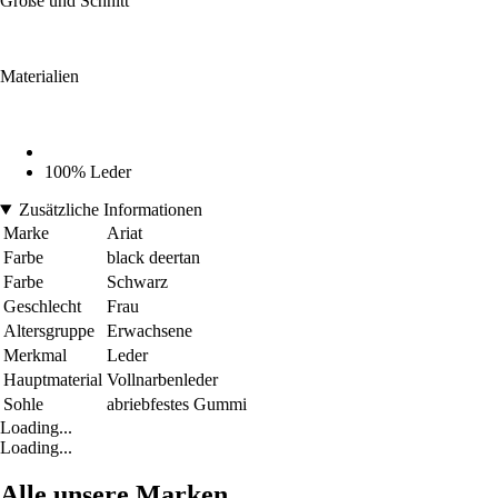
Größe und Schnitt
Materialien
100% Leder
Zusätzliche Informationen
Marke
Ariat
Farbe
black deertan
Farbe
Schwarz
Geschlecht
Frau
Altersgruppe
Erwachsene
Merkmal
Leder
Hauptmaterial
Vollnarbenleder
Sohle
abriebfestes Gummi
Loading...
Loading...
Alle unsere Marken