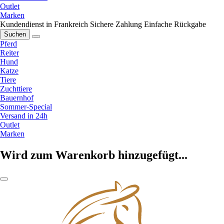
Outlet
Marken
Kundendienst in Frankreich
Sichere Zahlung
Einfache Rückgabe
Suchen
Pferd
Reiter
Hund
Katze
Tiere
Zuchttiere
Bauernhof
Sommer-Special
Versand in 24h
Outlet
Marken
Wird zum Warenkorb hinzugefügt...