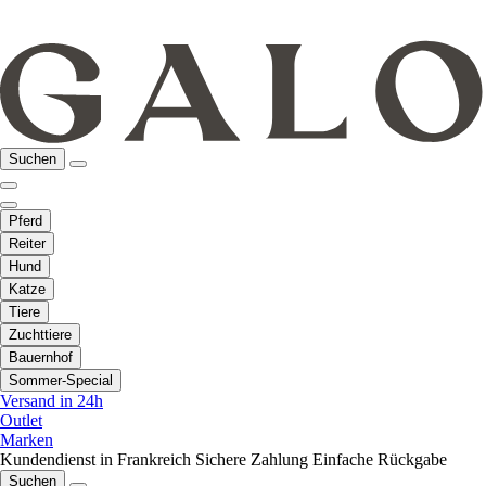
Suchen
Pferd
Reiter
Hund
Katze
Tiere
Zuchttiere
Bauernhof
Sommer-Special
Versand in 24h
Outlet
Marken
Kundendienst in Frankreich
Sichere Zahlung
Einfache Rückgabe
Suchen