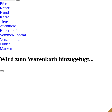
Pferd
Reiter
Hund
Katze
Tiere
Zuchttiere
Bauernhof
Sommer-Special
Versand in 24h
Outlet
Marken
Wird zum Warenkorb hinzugefügt...