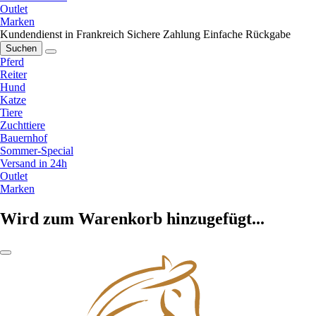
Outlet
Marken
Kundendienst in Frankreich
Sichere Zahlung
Einfache Rückgabe
Suchen
Pferd
Reiter
Hund
Katze
Tiere
Zuchttiere
Bauernhof
Sommer-Special
Versand in 24h
Outlet
Marken
Wird zum Warenkorb hinzugefügt...