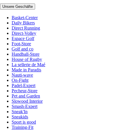
Unsere Geschäfte
Basket-Center
Daily Bikers
Direct Running
Direct-Volley
Espace Golf
Foot-Store
Golf and co
Handball-Store
House of Rugby
La sellerie de Maé
Made in Paradis
Nauti-wave
On-Fight
Padel-Expert
Pecheur-Store
Pet and Garden
Slowood Interior
Smash-Expert
Sneak'In
Sneakids
Sport is good
Training-Fit