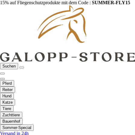
15% auf Fliegenschutzprodukte mit dem Code :
SUMMER-FLY15
Suchen
Pferd
Reiter
Hund
Katze
Tiere
Zuchttiere
Bauernhof
Sommer-Special
Versand in 24h