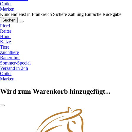
Outlet
Marken
Kundendienst in Frankreich
Sichere Zahlung
Einfache Rückgabe
Suchen
Pferd
Reiter
Hund
Katze
Tiere
Zuchttiere
Bauernhof
Sommer-Special
Versand in 24h
Outlet
Marken
Wird zum Warenkorb hinzugefügt...