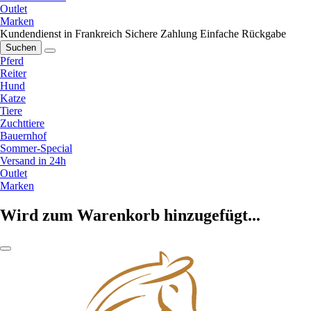
Outlet
Marken
Kundendienst in Frankreich
Sichere Zahlung
Einfache Rückgabe
Suchen
Pferd
Reiter
Hund
Katze
Tiere
Zuchttiere
Bauernhof
Sommer-Special
Versand in 24h
Outlet
Marken
Wird zum Warenkorb hinzugefügt...