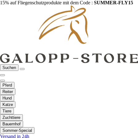
15% auf Fliegenschutzprodukte mit dem Code :
SUMMER-FLY15
Suchen
Pferd
Reiter
Hund
Katze
Tiere
Zuchttiere
Bauernhof
Sommer-Special
Versand in 24h