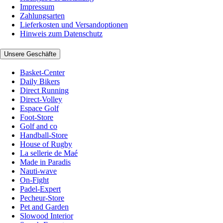
Impressum
Zahlungsarten
Lieferkosten und Versandoptionen
Hinweis zum Datenschutz
Unsere Geschäfte
Basket-Center
Daily Bikers
Direct Running
Direct-Volley
Espace Golf
Foot-Store
Golf and co
Handball-Store
House of Rugby
La sellerie de Maé
Made in Paradis
Nauti-wave
On-Fight
Padel-Expert
Pecheur-Store
Pet and Garden
Slowood Interior