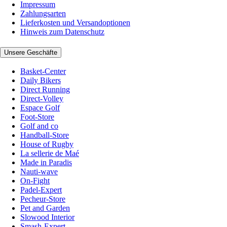
Impressum
Zahlungsarten
Lieferkosten und Versandoptionen
Hinweis zum Datenschutz
Unsere Geschäfte
Basket-Center
Daily Bikers
Direct Running
Direct-Volley
Espace Golf
Foot-Store
Golf and co
Handball-Store
House of Rugby
La sellerie de Maé
Made in Paradis
Nauti-wave
On-Fight
Padel-Expert
Pecheur-Store
Pet and Garden
Slowood Interior
Smash-Expert