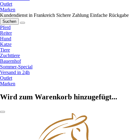
Outlet
Marken
Kundendienst in Frankreich
Sichere Zahlung
Einfache Rückgabe
Suchen
Pferd
Reiter
Hund
Katze
Tiere
Zuchttiere
Bauernhof
Sommer-Special
Versand in 24h
Outlet
Marken
Wird zum Warenkorb hinzugefügt...