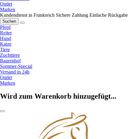
Outlet
Marken
Kundendienst in Frankreich
Sichere Zahlung
Einfache Rückgabe
Suchen
Pferd
Reiter
Hund
Katze
Tiere
Zuchttiere
Bauernhof
Sommer-Special
Versand in 24h
Outlet
Marken
Wird zum Warenkorb hinzugefügt...