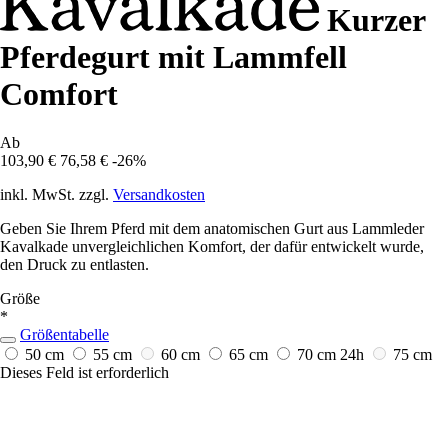
Kurzer
Pferdegurt mit Lammfell
Comfort
Ab
103,90 €
76,58 €
-26%
inkl. MwSt. zzgl.
Versandkosten
Geben Sie Ihrem Pferd mit dem anatomischen Gurt aus Lammleder
Kavalkade unvergleichlichen Komfort, der dafür entwickelt wurde,
den Druck zu entlasten.
Größe
*
Größentabelle
50 cm
55 cm
60 cm
65 cm
70 cm
24h
75 cm
Dieses Feld ist erforderlich