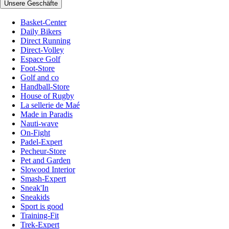
Unsere Geschäfte
Basket-Center
Daily Bikers
Direct Running
Direct-Volley
Espace Golf
Foot-Store
Golf and co
Handball-Store
House of Rugby
La sellerie de Maé
Made in Paradis
Nauti-wave
On-Fight
Padel-Expert
Pecheur-Store
Pet and Garden
Slowood Interior
Smash-Expert
Sneak'In
Sneakids
Sport is good
Training-Fit
Trek-Expert