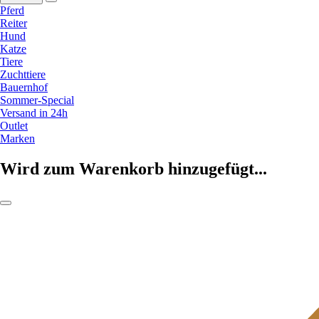
Pferd
Reiter
Hund
Katze
Tiere
Zuchttiere
Bauernhof
Sommer-Special
Versand in 24h
Outlet
Marken
Wird zum Warenkorb hinzugefügt...