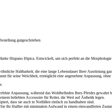
Bestellung gutgeschrieben
rke Hispano Hipica. Entwickelt, um sich perfekt an die Morphologie Ih
öhnliche Haltbarkeit, die eine lange Lebensdauer Ihrer Ausrüstung garan
ekannt für seine Weichheit, ermöglicht eine angenehme Anpassung, ohne
s:
erfekte Anpassung, während das Wohlbefinden Ihres Pferdes gewahrt bl
einem beliebten Accessoire für Reiter, die Wert auf Ästhetik legen.
piert, dass sie auch in Notfällen einfach zu handhaben sind.
ss Sie Ihr Halfter mit minimalem Aufwand in einem einwandfreien Zusta