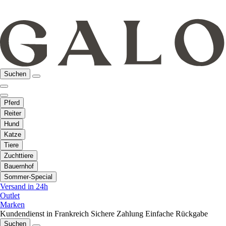
Suchen
Pferd
Reiter
Hund
Katze
Tiere
Zuchttiere
Bauernhof
Sommer-Special
Versand in 24h
Outlet
Marken
Kundendienst in Frankreich
Sichere Zahlung
Einfache Rückgabe
Suchen