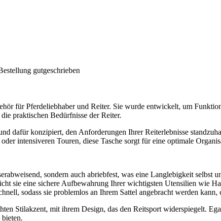
Bestellung gutgeschrieben
hör für Pferdeliebhaber und Reiter. Sie wurde entwickelt, um Funktiona
ig die praktischen Bedürfnisse der Reiter.
 und dafür konzipiert, den Anforderungen Ihrer Reiterlebnisse standzuh
oder intensiveren Touren, diese Tasche sorgt für eine optimale Organis
erabweisend, sondern auch abriebfest, was eine Langlebigkeit selbst u
ht sie eine sichere Aufbewahrung Ihrer wichtigsten Utensilien wie Half
chnell, sodass sie problemlos an Ihrem Sattel angebracht werden kann, o
chten Stilakzent, mit ihrem Design, das den Reitsport widerspiegelt. Egal
bieten.