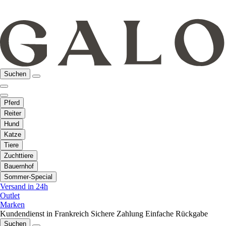
Suchen
Pferd
Reiter
Hund
Katze
Tiere
Zuchttiere
Bauernhof
Sommer-Special
Versand in 24h
Outlet
Marken
Kundendienst in Frankreich
Sichere Zahlung
Einfache Rückgabe
Suchen