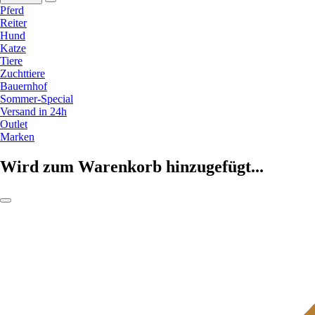
Pferd
Reiter
Hund
Katze
Tiere
Zuchttiere
Bauernhof
Sommer-Special
Versand in 24h
Outlet
Marken
Wird zum Warenkorb hinzugefügt...