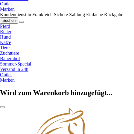
Outlet
Marken
Kundendienst in Frankreich
Sichere Zahlung
Einfache Rückgabe
Suchen
Pferd
Reiter
Hund
Katze
Tiere
Zuchttiere
Bauernhof
Sommer-Special
Versand in 24h
Outlet
Marken
Wird zum Warenkorb hinzugefügt...