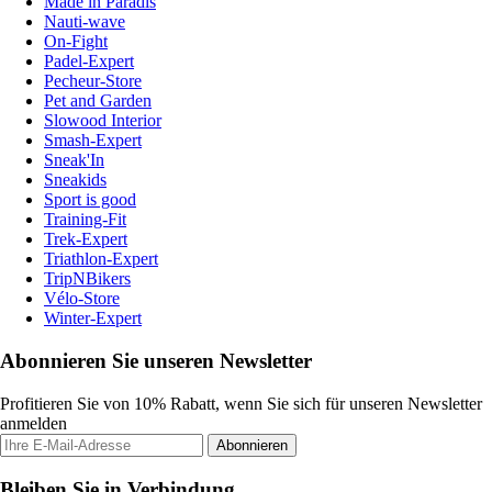
Made in Paradis
Nauti-wave
On-Fight
Padel-Expert
Pecheur-Store
Pet and Garden
Slowood Interior
Smash-Expert
Sneak'In
Sneakids
Sport is good
Training-Fit
Trek-Expert
Triathlon-Expert
TripNBikers
Vélo-Store
Winter-Expert
Abonnieren Sie unseren Newsletter
Profitieren Sie von 10% Rabatt, wenn Sie sich für unseren Newsletter
anmelden
Abonnieren
Bleiben Sie in Verbindung