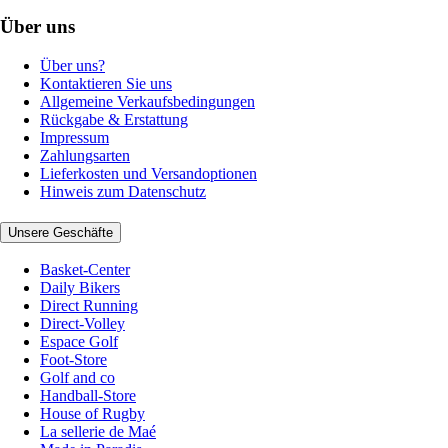
Über uns
Über uns?
Kontaktieren Sie uns
Allgemeine Verkaufsbedingungen
Rückgabe & Erstattung
Impressum
Zahlungsarten
Lieferkosten und Versandoptionen
Hinweis zum Datenschutz
Unsere Geschäfte
Basket-Center
Daily Bikers
Direct Running
Direct-Volley
Espace Golf
Foot-Store
Golf and co
Handball-Store
House of Rugby
La sellerie de Maé